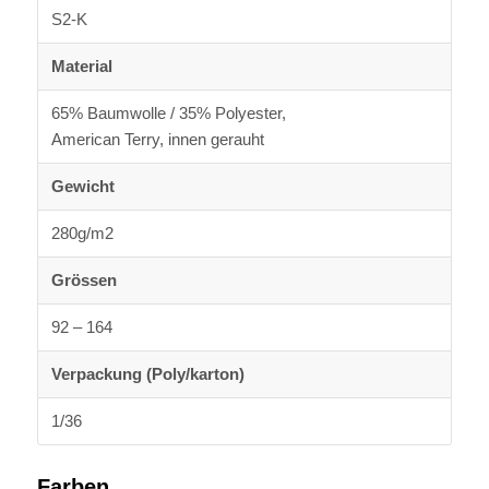
S2-K
Material
65% Baumwolle / 35% Polyester,
American Terry, innen gerauht
Gewicht
280g/m2
Grössen
92 – 164
Verpackung (Poly/karton)
1/36
Farben